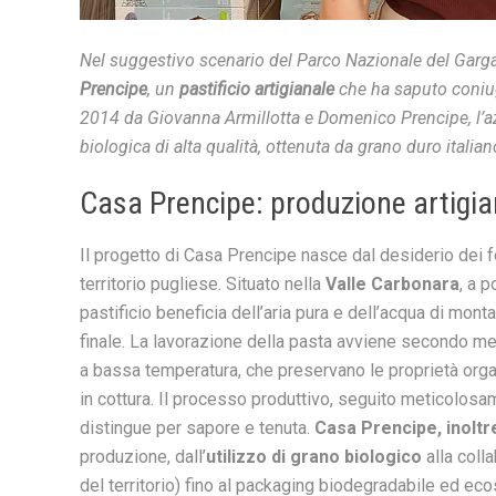
Nel suggestivo scenario del Parco Nazionale del Garg
Prencipe
, un
pastificio artigianale
che ha saputo coniug
2014 da Giovanna Armillotta e Domenico Prencipe, l’azie
biologica di alta qualità, ottenuta da grano duro italiano
Casa Prencipe: produzione artigian
Il progetto di Casa Prencipe nasce dal desiderio dei fon
territorio pugliese. Situato nella
Valle Carbonara
, a 
pastificio beneficia dell’aria pura e dell’acqua di mon
finale. La lavorazione della pasta avviene secondo meto
a bassa temperatura, che preservano le proprietà orga
in cottura. Il processo produttivo, seguito meticolosa
distingue per sapore e tenuta.
Casa Prencipe, inoltre
produzione, dall’
utilizzo di grano biologico
alla coll
del territorio) fino al packaging biodegradabile ed eco