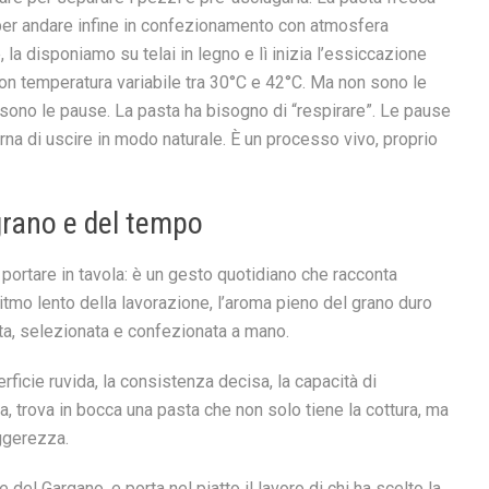
, per andare infine in confezionamento con atmosfera
a disponiamo su telai in legno e lì inizia l’essiccazione
con temperatura variabile tra 30°C e 42°C. Ma non sono le
 sono le pause. La pasta ha bisogno di “respirare”. Le pause
erna di uscire in modo naturale. È un processo vivo, proprio
grano e del tempo
portare in tavola: è un gesto quotidiano che racconta
ritmo lento della lavorazione, l’aroma pieno del grano duro
lata, selezionata e confezionata a mano.
erficie ruvida, la consistenza decisa, la capacità di
a, trova in bocca una pasta che non solo tiene la cottura, ma
eggerezza.
del Gargano, e porta nel piatto il lavoro di chi ha scelto la