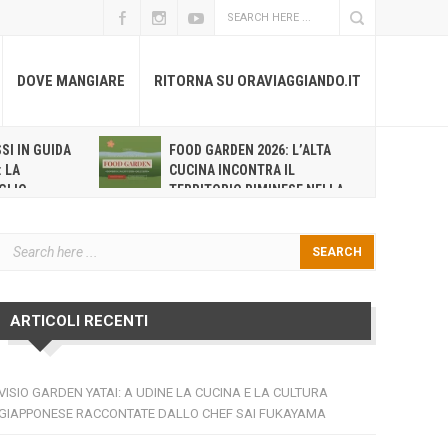
DOVE MANGIARE
RITORNA SU ORAVIAGGIANDO.IT
SI IN GUIDA
FOOD GARDEN 2026: L’ALTA
H
: LA
CUCINA INCONTRA IL
S
GLIO
TERRITORIO RIMINESE NELLA
R
LLA
SECONDA EDIZIONE DEL FESTIVAL DI
NUOVO VERD
PENNABILLI
ARTICOLI RECENTI
VISIO GARDEN YATAI: A UDINE LA CUCINA E LA CULTURA
GIAPPONESE RACCONTATE DALLO CHEF SAI FUKAYAMA