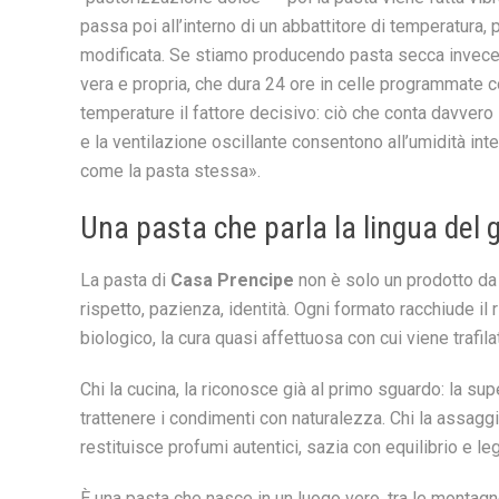
passa poi all’interno di un abbattitore di temperatura
modificata. Se stiamo producendo pasta secca invece, l
vera e propria, che dura 24 ore in celle programmate 
temperature il fattore decisivo: ciò che conta davvero
e la ventilazione oscillante consentono all’umidità int
come la pasta stessa».
Una pasta che parla la lingua del 
La pasta di
Casa Prencipe
non è solo un prodotto da 
rispetto, pazienza, identità. Ogni formato racchiude il 
biologico, la cura quasi affettuosa con cui viene trafi
Chi la cucina, la riconosce già al primo sguardo: la sup
trattenere i condimenti con naturalezza. Chi la assaggi
restituisce profumi autentici, sazia con equilibrio e l
È una pasta che nasce in un luogo vero, tra le montagne 