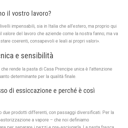
o il vostro lavoro?
elli impensabili, sia in Italia che all’estero, ma proprio qui
il valore del lavoro che aziende come la nostra fanno; ma va
stare coerenti, consapevoli e leali ai propri valori».
nica e sensibilità
o che rende la pasta di Casa Prencipe unica è l’attenzione
anto determinante per la qualità finale.
sso di essiccazione e perché è così
ue prodotti differenti, con passaggi diversificati. Per la
 pastorizzazione a vapore – che noi definiamo
rare per separare i pezzi e pre-asciugarla. La pasta fresca