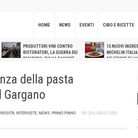
HOME
NEWS
EVENTI
CIBO E RICETTE
PRODUTTORI VINI CONTRO
15 NUOVI INGRES
RISTORATORI, LA GUERRA DEI
MICHELIN ITALIA
RICARICHI: CHI HA RAGIONE,
SELEZIONE DI LU
CONTI ALLA MANO
CONFERMA LE TENDENZE DE
RISTORAZIONE ITALIANA
enza della pasta
CONTEMPORANEA
el Gargano
RIOSITÀ
,
INTERVISTE
,
NEWS
,
PRIMO PIANO
ON: 20 LUGLIO 2025