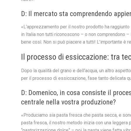
D: Il mercato sta comprendendo appien
«L’apprezzamento per il nostro prodotto ha raggiunto liv
in Italia non tutti riconoscono – o non comprendono – 
bene così. Non si può piacere a tutti! L’importante è re
Il processo di essiccazione: tra tec
Dopo la qualità del grano e dell’acqua, un altro aspett
per il processo di essiccazione, fase tanto delicata qu
D: Domenico, in cosa consiste il proce
centrale nella vostra produzione?
«Produciamo sia pasta fresca che pasta secca, e sono d
pasta fresca, il nostro metodo inizia con una leggera
“pastorizzazione dolce” – poi la pasta viene fatta vib