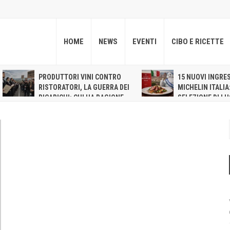
HOME
NEWS
EVENTI
CIBO E RICETTE
PRODUTTORI VINI CONTRO
15 NUOVI INGRES
RISTORATORI, LA GUERRA DEI
MICHELIN ITALIA
RICARICHI: CHI HA RAGIONE,
SELEZIONE DI LU
CONTI ALLA MANO
CONFERMA LE TENDENZE DE
RISTORAZIONE ITALIANA
CONTEMPORANEA