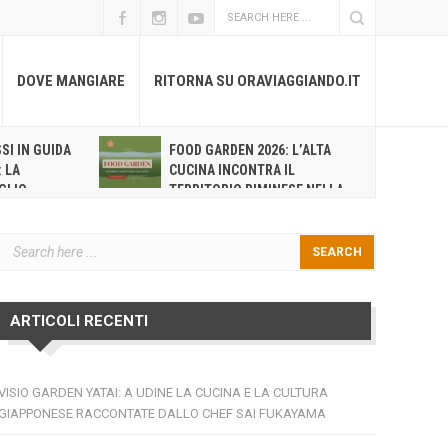
DOVE MANGIARE
RITORNA SU ORAVIAGGIANDO.IT
SI IN GUIDA
FOOD GARDEN 2026: L’ALTA
H
: LA
CUCINA INCONTRA IL
S
GLIO
TERRITORIO RIMINESE NELLA
R
LLA
SECONDA EDIZIONE DEL FESTIVAL DI
NUOVO VERD
PENNABILLI
ARTICOLI RECENTI
VISIO GARDEN YATAI: A UDINE LA CUCINA E LA CULTURA
GIAPPONESE RACCONTATE DALLO CHEF SAI FUKAYAMA