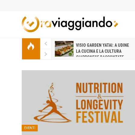
 NUOVI INGRESSI IN GUIDA
VISIO GARDEN YATAI: A UDINE
CHELIN ITALIA A GIUGNO
LA CUCINA E LA CULTURA
26: IL SIMBOLO DI UNA
GIAPPONESE RACCONTATE
 SEMPRE PIÙ IDENTITARIA
DALLO CHEF SAI FUKAYAMA
EVENTI