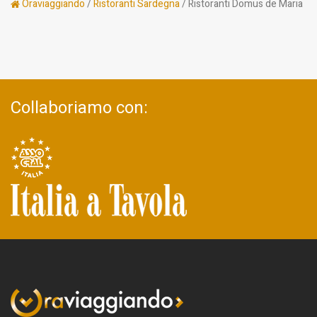
Oraviaggiando
/
Ristoranti Sardegna
/ Ristoranti Domus de Maria
Collaboriamo con: