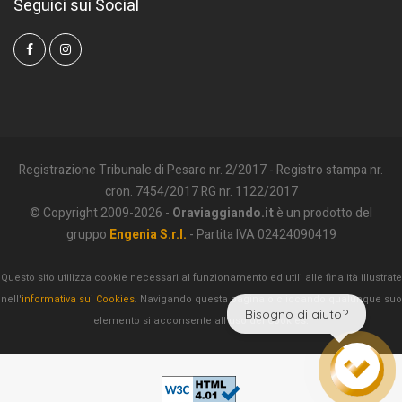
Seguici sui Social
Registrazione Tribunale di Pesaro nr. 2/2017 - Registro stampa nr.
cron. 7454/2017 RG nr. 1122/2017
© Copyright 2009-2026 -
Oraviaggiando.it
è un prodotto del
gruppo
Engenia S.r.l.
- Partita IVA 02424090419
Questo sito utilizza cookie necessari al funzionamento ed utili alle finalità illustrate
nell'
informativa sui Cookies
. Navigando questa pagina o cliccando qualunque suo
Bisogno di aiuto?
elemento si acconsente all'uso dei Cookies.