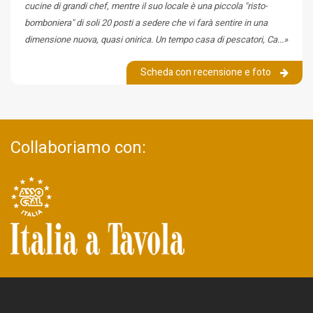
cucine di grandi chef, mentre il suo locale è una piccola "risto-
bomboniera" di soli 20 posti a sedere che vi farà sentire in una
dimensione nuova, quasi onirica. Un tempo casa di pescatori, Ca...»
Scheda con recensione e foto
Collaboriamo con: