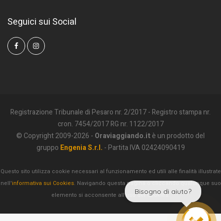
Seguici sui Social
Registrazione Tribunale di Pesaro nr. 2/2017 - Registro stampa nr.
cron. 7454/2017 RG nr. 1122/2017
© Copyright 2009-2026 -
Oraviaggiando.it
è un prodotto del
gruppo
Engenia S.r.l.
- Partita IVA 02424090419
Questo sito utilizza cookie necessari al funzionamento ed utili alle finalità illustrate
nell'
informativa sui Cookies
. Navigando questa pagina o cliccando qualunque suo
Bisogno di aiuto?
elemento si acconsente all'uso dei Cookies.