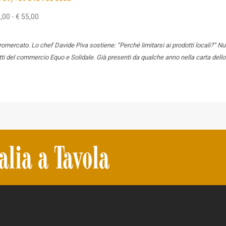
,00 - € 55,00
romercato. Lo chef Davide Piva sostiene: “Perché limitarsi ai prodotti locali?” N
i del commercio Equo e Solidale. Già presenti da qualche anno nella carta dello ch