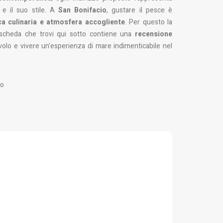
à e il suo stile. A
San Bonifacio
, gustare il pesce è
rca culinaria e atmosfera accogliente
. Per questo la
i scheda che trovi qui sotto contiene una
recensione
volo e vivere un'esperienza di mare indimenticabile nel
io