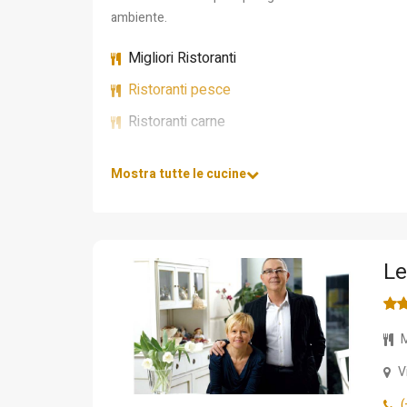
ambiente.
Migliori Ristoranti
Ristoranti pesce
Ristoranti carne
Mostra tutte le cucine
Le
M
V
(