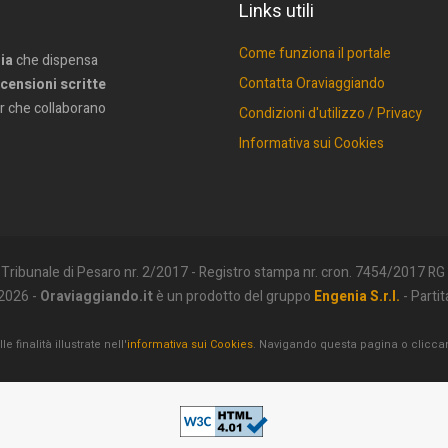
Links utili
Come funziona il portale
lia
che dispensa
Contatta Oraviaggiando
censioni scritte
r che collaborano
Condizioni d'utilizzo / Privacy
Informativa sui Cookies
 Tribunale di Pesaro nr. 2/2017 - Registro stampa nr. cron. 7454/2017 RG
2026 -
Oraviaggiando.it
è un prodotto del gruppo
Engenia S.r.l.
- Parti
 finalità illustrate nell'
informativa sui Cookies
. Navigando questa pagina o clicca