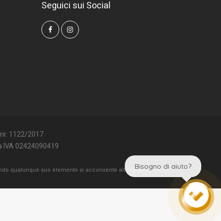
Seguici sui Social
 nr. 1122/2017
ta IVA 02424090419
Bisogno di aiuto?
ndo qualunque suo elemento si acconsente all'uso dei Cookies.