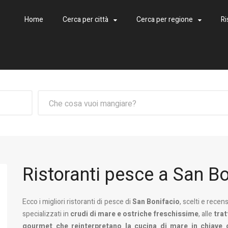
Home
Cerca per città
Cerca per regione
Ri
Che cosa vuoi mangiare?
Ristoranti pesce a San B
Ecco i migliori ristoranti di pesce di
San Bonifacio
, scelti e recen
specializzati in
crudi di mare e ostriche freschissime
, alle
trat
gourmet che reinterpretano la cucina di mare in chiave