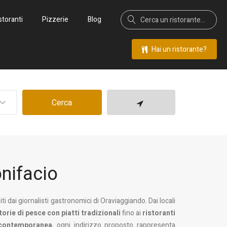
storanti
Pizzerie
Blog
Hai un ristorante?
Cerca
onifacio
siti dai giornalisti gastronomici di Oraviaggiando. Dai locali
torie di pesce con piatti tradizionali
fino ai
ristoranti
 contemporanea
, ogni indirizzo proposto rappresenta