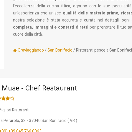
l’eccellenza della cucina ittica, ognuno con le sue peculiarit
un'esperienza che unisce
qualità delle materie prime, rice
nostra selezione è stata accurata e curata nei dettagli: ogn
completa, immagini e contatti diretti
per prenotare il tuo ta
cuore della città.
Oraviaggiando
/
San Bonifacio
/ Ristoranti pesce a San Bonifac
 Muse - Chef Restaurant
igliori Ristoranti
ia Perarolo, 33
- 37040
San Bonifacio
(
VR
)
+39) +39 045 766 0063