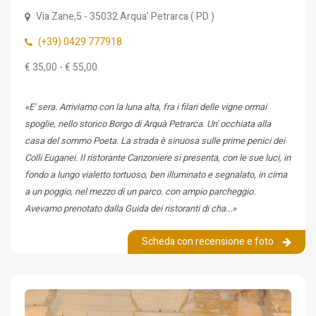
Via Zane,5
- 35032
Arqua' Petrarca
(
PD
)
(+39) 0429 777918
€ 35,00 - € 55,00
«E' sera. Arriviamo con la luna alta, fra i filari delle vigne ormai
spoglie, nello storico Borgo di Arquà Petrarca. Un' occhiata alla
casa del sommo Poeta. La strada è sinuosa sulle prime penici dei
Colli Euganei. Il ristorante Canzoniere si presenta, con le sue luci, in
fondo a lungo vialetto tortuoso, ben illuminato e segnalato, in cima
a un poggio, nel mezzo di un parco. con ampio parcheggio.
Avevamo prenotato dalla Guida dei ristoranti di cha...»
Scheda con recensione e foto