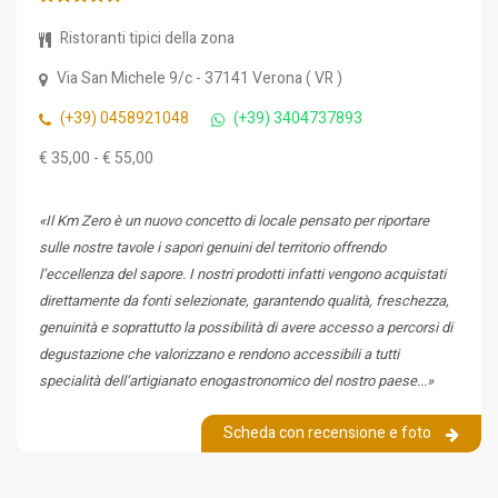
Ristoranti tipici della zona
Via San Michele 9/c
- 37141
Verona
(
VR
)
(+39) 0458921048
(+39) 3404737893
€ 35,00 - € 55,00
«Il Km Zero è un nuovo concetto di locale pensato per riportare
sulle nostre tavole i sapori genuini del territorio offrendo
l’eccellenza del sapore. I nostri prodotti infatti vengono acquistati
direttamente da fonti selezionate, garantendo qualità, freschezza,
genuinità e soprattutto la possibilità di avere accesso a percorsi di
degustazione che valorizzano e rendono accessibili a tutti
specialità dell’artigianato enogastronomico del nostro paese...»
Scheda con recensione e foto