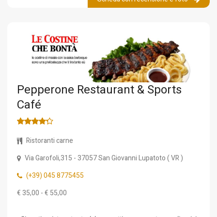
Pepperone Restaurant & Sports
Café
Ristoranti carne
Via Garofoli,315
- 37057
San Giovanni Lupatoto
(
VR
)
(+39) 045 8775455
€ 35,00 - € 55,00