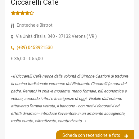
Ciccarelli Cafè
Enoteche e Bistrot
Via Unità d'Italia, 340
- 37132
Verona
(
VR
)
(+39) 0458921530
€ 35,00 - € 55,00
«Il Ciccarelli Cafè nasce dalla volontà di Simone Castioni di tradurre
la cucina tradizionale veronese del Ristorante Ciccarelli (a cura del
padre, Renato) in chiave moderna, meno formale, più economica e
veloce, secondo i ritmi e le esigenze di oggi. Visibile dall'esterno
attraverso l'ampia vetrata, il bancone - con motivi decorativi ed
effetti dinamici - introduce l'avventore in un ambiente accogliente,
molto curato, climatizzato, caratterizzato...»
Scheda con recensione e foto