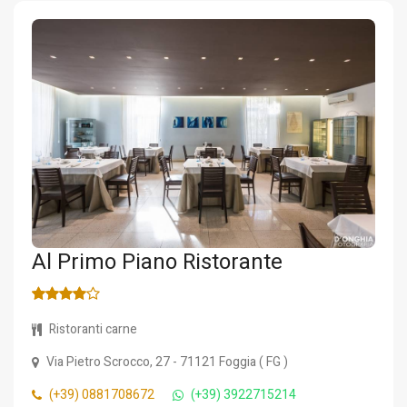
Al Primo Piano Ristorante
Ristoranti carne
Via Pietro Scrocco, 27
- 71121
Foggia
(
FG
)
(+39) 0881708672
(+39) 3922715214