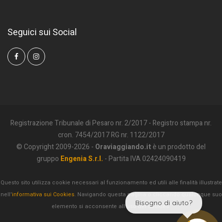
Seguici sui Social
Registrazione Tribunale di Pesaro nr. 2/2017 - Registro stampa nr.
cron. 7454/2017 RG nr. 1122/2017
© Copyright 2009-2026 -
Oraviaggiando.it
è un prodotto del
gruppo
Engenia S.r.l.
- Partita IVA 02424090419
Questo sito utilizza cookie necessari al funzionamento ed utili alle finalità illustrate
nell'
informativa sui Cookies
. Navigando questa pagina o cliccando qualunque suo
Bisogno di aiuto?
elemento si acconsente all'uso dei Cookies.