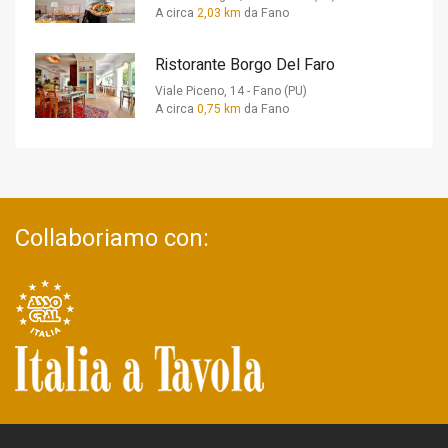
A circa
2,03 km
da Fano
Ristorante Borgo Del Faro
Viale Piceno, 14 - Fano (PU)
A circa
0,75 km
da Fano
Collaboriamo con: