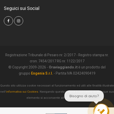
Seguici sui Social
Registrazione Tribunale di Pesaro nr. 2/2017 - Registro stampa nr.
cron. 7454/2017 RG nr. 1122/2017
© Copyright 2009-2026 -
Oraviaggiando.it
è un prodotto del
gruppo
Engenia S.r.l.
- Partita IVA 02424090419
Questo sito utilizza cookie necessari al funzionamento ed utili alle finalità illustrate
nell'
informativa sui Cookies
. Navigando questa pagina o cliccando qualunque suo
Bisogno di aiuto?
elemento si acconsente all'uso dei Cookies.